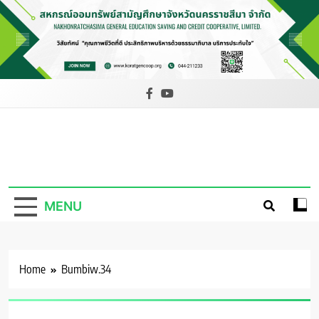
Skip
to
content
สหกรณ์ออม
ทรัพย์สามัญ
MENU
ศึกษาจังหวัด
นครราชสีมา
จำกัด
Home
Bumbiw.34